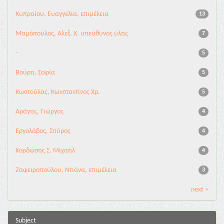
Κυπραίου, Ευαγγελία, επιμέλεια
13
Μαμόπουλος, Αλεξ. Χ. υπεύθυνος ύλης
7
-
5
Βούρη, Σοφία
5
Κωστούλας, Κωνσταντίνος Χρ.
5
Αράγης, Γιώργος
4
Εργολάβος, Σπύρος
4
Κορδώσης Σ. Μιχαήλ
4
Ζαφειροπούλου, Ντιάνα, επιμέλεια
3
next >
Subject