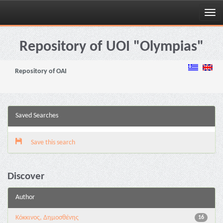
Skip
navigation
Repository of UOI "Olympias"
Repository of OAI
Saved Searches
Save this search
Discover
Author
Κόκκινος, Δημοσθένης
16