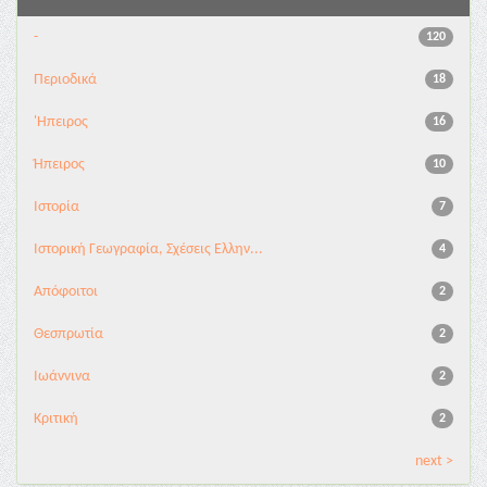
-
120
Περιοδικά
18
'Ηπειρος
16
Ήπειρος
10
Ιστορία
7
Ιστορική Γεωγραφία, Σχέσεις Ελλην...
4
Απόφοιτοι
2
Θεσπρωτία
2
Ιωάννινα
2
Κριτική
2
next >