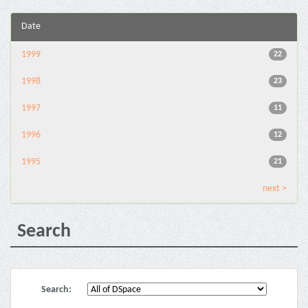
Date
1999
22
1998
23
1997
11
1996
12
1995
21
next >
Search
Search: