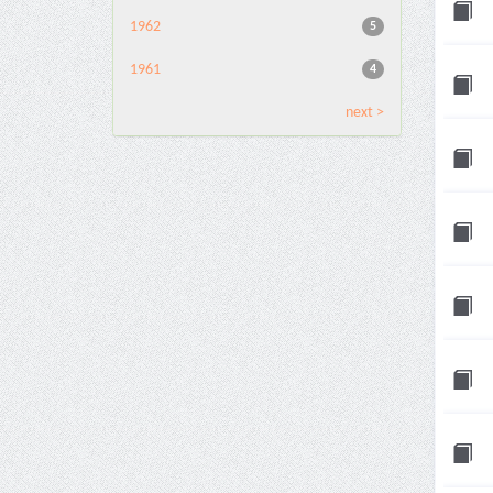
1962
5
1961
4
next >