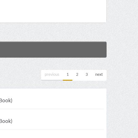
previous
1
2
3
next
(Book)
(Book)