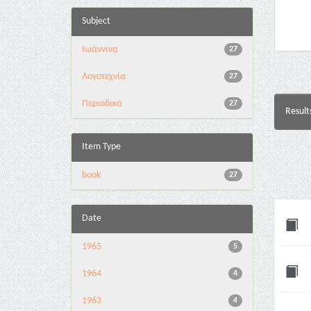
Subject
Ιωάννινα
27
Λογοτεχνία
27
Περιοδικά
27
Result
Item Type
book
27
Date
1965
5
1964
4
1963
4