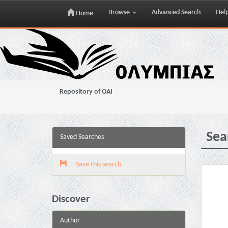
Browse
Advanced Search
Hel
Home
Skip
navigation
Repository of OAI
Sea
Saved Searches
Save this search
Discover
Author