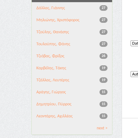
Δάλλας, Γιάννης
27
Μηλιώνης, Χριστόφορος
27
Τζούλης, Θανάσης
27
Τουλούπης, Φάνης
27
Τζιόβας, Φρίξος
26
Καρβέλης, Τάκης
19
Τζάλλας, Λευτέρης
19
Αράγης, Γιώργος
15
Δημητρίου, Πύρρος
15
Λεοντάρης, Αχιλλέας
15
next >