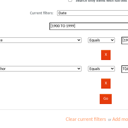
Search only items with full text 
Current filters:
Clear current filters
Add mor
or