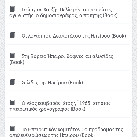
Γεώργιος Χατζής Πελλερέν: ο ηπειρώτης
αγωνιστής, ο δημοσιογράφος, ο ποιητής (Book)
Οι λόγιοι του Δεσποτάτου της Ηπείρου (Book)
Στη Βόρειο Ήπειρο: δάφνες και αλυσίδες
(Book)
Σελίδες της Ηπείρου (Book)
Ο νέος κουβαράς: έτος γ ́ 1965: ετήσιος
ηπειρωτικός χρονογράφος (Book)
Το Ηπειρωτικόν κομιτάτον : ο πρόδρομος της
απελευθερώσεως της Ηπείρου (Book)