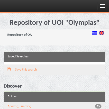
Skip
navigation
Repository of UOI "Olympias"
Repository of OAI
Saved Searches
Save this search
Discover
Author
Αράγης, Γιώργος
15