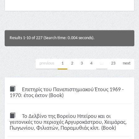
Results 1-10 of 227 (Search time: 0.004 seconds).
previous
1
2
3
4
...
23
next
Επετηρίς του Πανεπιστημιακού Έτους 1969 -
1970: έτος έκτον (Book)
Το Δελβίνο της Βορείου Ηπείρου και οι
γειτονικές του περιοχές Αργυροκάστρου, Χειμάρας,
Πωγωνίου, Φιλιατών, Παραμυθιάς κλπ. (Book)