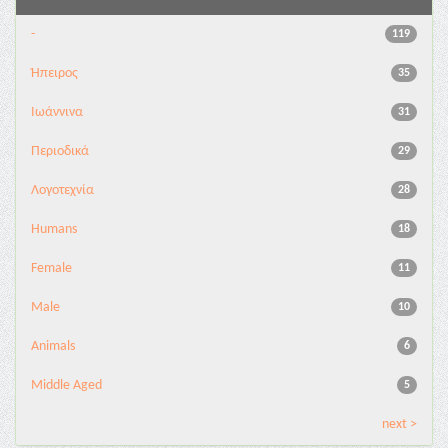
-
119
Ήπειρος
35
Ιωάννινα
31
Περιοδικά
29
Λογοτεχνία
28
Humans
18
Female
11
Male
10
Animals
6
Middle Aged
5
next >