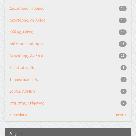
Δημητρίου, Πύρρος
15
Λεοντάρης, Αχιλλέας
15
Λώλης, Νίκος
15
Μάλαμας, Λάμπρος
15
Λεοντάρης, Αχιλλεύς
13
Kallistratos, G.
9
Timmermann, A.
8
Σούλη, Άρτεμη
7
Σταμάτης, Στέφανος
7
< previous
next >
Subject