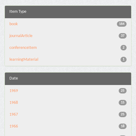
Item Type
book
164
journalArticle
37
conferenceItem
2
learningMaterial
1
Date
1969
25
1968
15
1967
25
1966
18