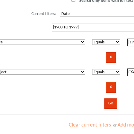
Search only items with full text 
Current filters:
Clear current filters
Add mor
or