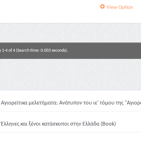
View Option
s 1-4 of 4 (Search time: 0.003 seconds).
Αγιορείτικα μελετήματα: Ανάτυπον του ιεʹ τόμου της "Αγιορ
Έλληνες και ξένοι κατάσκοποι στην Ελλάδα (Book)