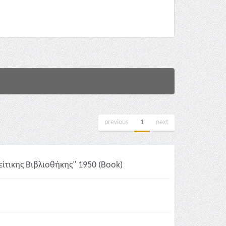
previous
1
next
είτικης Βιβλιοθήκης" 1950 (Book)