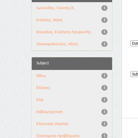
Ιωαννίδης, Γιάννης Β.
1
Κιτσίκης, Νίκος
1
Κουρίλας, Ευλόγιος Λαυριώτης
1
Οικονομόπουλος, Ηλίας
1
Subject
Άθως
1
Έλληνες
1
ΕΔΑ
1
Εκβιομηχάνιση
1
Ελληνικός στρατός
1
Οικονομικα προβλήματα
1