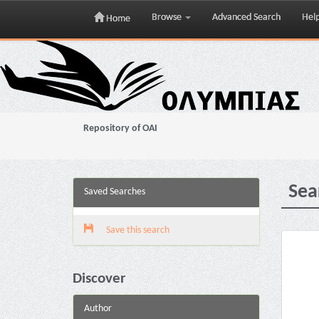
Browse
Advanced Search
Hel
Home
Skip
navigation
Repository of OAI
Sea
Saved Searches
Save this search
Discover
Author