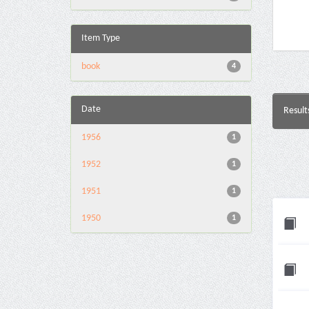
Item Type
book
4
Date
Result
1956
1
1952
1
1951
1
1950
1