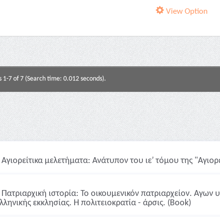
View Option
s 1-7 of 7 (Search time: 0.012 seconds).
Αγιορείτικα μελετήματα: Ανάτυπον του ιεʹ τόμου της "Αγιορ
Πατριαρχική ιστορία: Το οικουμενικόν πατριαρχείον. Αγων 
ελληνικής εκκλησίας. Η πολιτειοκρατία - άρσις. (Book)