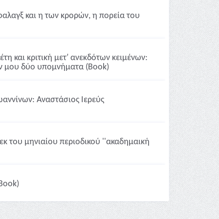
αλαγξ και η των κρορών, η πορεία του
τη και κριτική μετʹ ανεκδότων κειμένων:
ων μου δύο υπομνήματα (Book)
ωαννίνων: Αναστάσιος Ιερεύς
 εκ του μηνιαίου περιοδικού ''ακαδημαική
(Book)