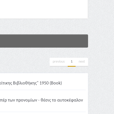
previous
1
next
είτικης Βιβλιοθήκης" 1950 (Book)
υπέρ των προνομίων - θέσις το αυτοκέφαλον