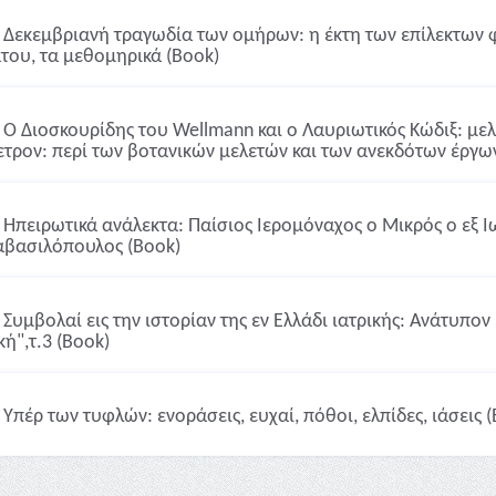
Δεκεμβριανή τραγωδία των ομήρων: η έκτη των επίλεκτων φ
του, τα μεθομηρικά (Book)
Ο Διοσκουρίδης του Wellmann και ο Λαυριωτικός Κώδιξ: μελέ
ετρον: περί των βοτανικών μελετών και των ανεκδότων έργ
Ηπειρωτικά ανάλεκτα: Παίσιος Ιερομόναχος ο Μικρός ο εξ Ι
βασιλόπουλος (Book)
Συμβολαί εις την ιστορίαν της εν Ελλάδι ιατρικής: Ανάτυπον
κή",τ.3 (Book)
Υπέρ των τυφλών: ενοράσεις, ευχαί, πόθοι, ελπίδες, ιάσεις 