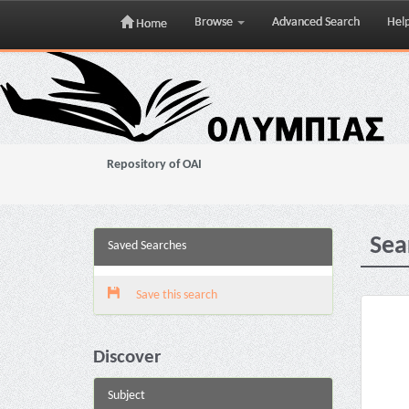
Browse
Advanced Search
Hel
Home
Skip
navigation
Repository of OAI
Sea
Saved Searches
Save this search
Discover
Subject