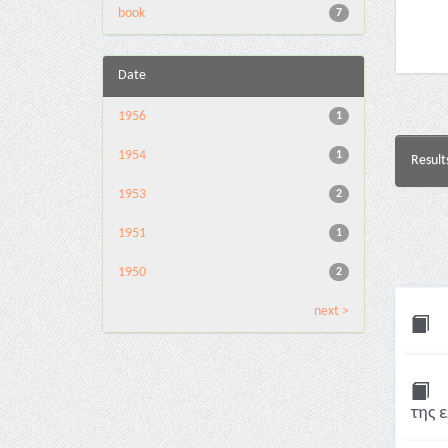
book
7
Date
1956
1
1954
1
Result
1953
2
1951
1
1950
2
next >
της 