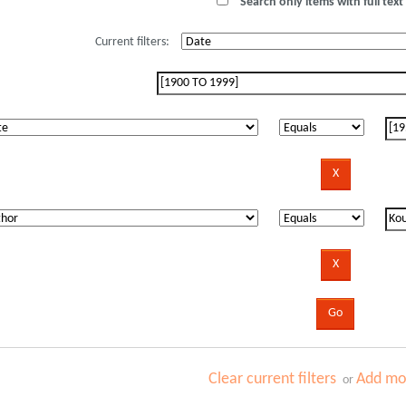
Search only items with full text 
Current filters:
Clear current filters
Add mor
or