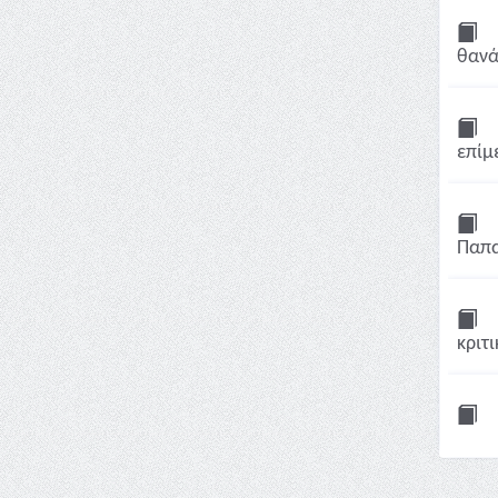
θανά
επίμ
Παπα
κριτι