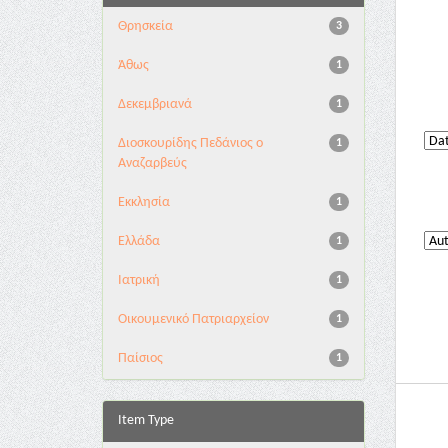
Θρησκεία
3
Άθως
1
Δεκεμβριανά
1
Διοσκουρίδης Πεδάνιος ο
1
Αναζαρβεύς
Εκκλησία
1
Ελλάδα
1
Ιατρική
1
Οικουμενικό Πατριαρχείον
1
Παίσιος
1
Item Type