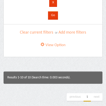
Clear current filters
Add more filters
or
View Option
Results 1-10 of 10 (Search time: 0.003 seconds).
previous
1
next