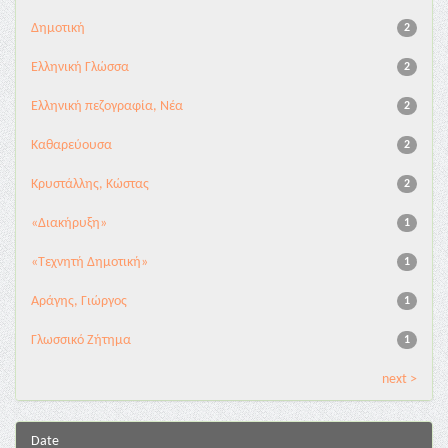
Δημοτική
2
Ελληνική Γλώσσα
2
Ελληνική πεζογραφία, Νέα
2
Καθαρεύουσα
2
Κρυστάλλης, Κώστας
2
«Διακήρυξη»
1
«Τεχνητή Δημοτική»
1
Αράγης, Γιώργος
1
Γλωσσικό Ζήτημα
1
next >
Date