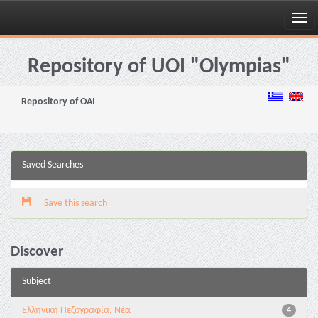
Skip
navigation
Repository of UOI "Olympias"
Repository of OAI
Saved Searches
Save this search
Discover
Subject
Ελληνική Πεζογραφία, Νέα
4