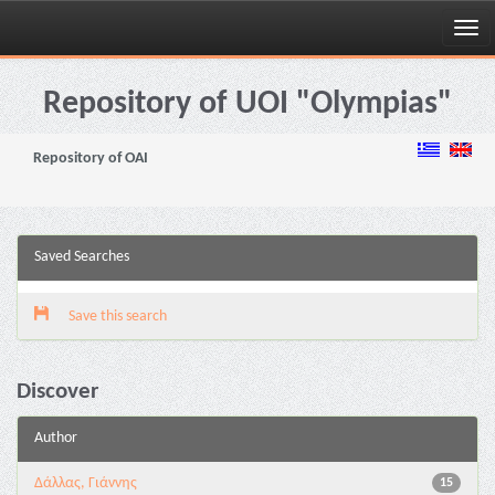
Skip
navigation
Repository of UOI "Olympias"
Repository of OAI
Saved Searches
Save this search
Discover
Author
Δάλλας, Γιάννης
15