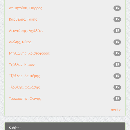
Δημητρίου, Πύρρος
15
Καρβέλης, Τάκης
15
Λεοντάρης, Αχιλλέας
15
Λώλης, Νίκος
15
Μηλιώνης, Χριστόφορος
15
Τζάλλας, Κίμων
15
Τζάλλας, Λευτέρης
15
Τζούλης, Θανάσης
15
Τουλούπης, Φάνης
15
next >
Subject