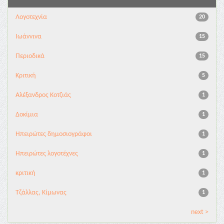
Λογοτεχνία
20
Ιωάννινα
15
Περιοδικά
15
Κριτική
5
Αλέξανδρος Κοτζιάς
1
Δοκίμια
1
Ηπειρώτες δημοσιογράφοι
1
Ηπειρώτες λογοτέχνες
1
κριτική
1
Τζάλλας, Κίμωνας
1
next >