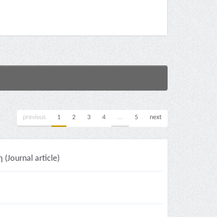
previous
1
2
3
4
...
5
next
Journal article)