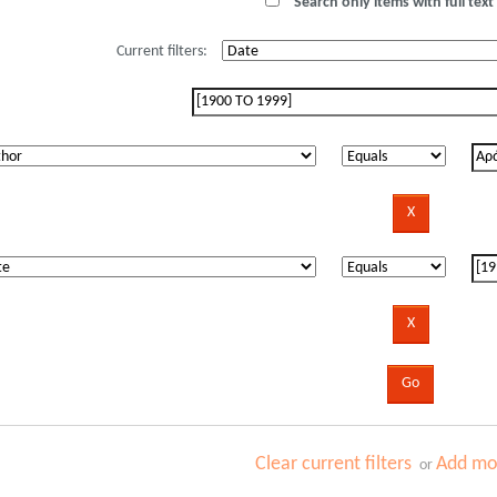
Search only items with full text 
Current filters:
Clear current filters
Add mor
or