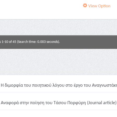
View Option
s 1-10 of 45 (Search time: 0.003 seconds).
Η διμορφία του ποιητικού λόγου στο έργο του Αναγνωστάκη (
Αναφορά στην ποίηση του Τάσου Πορφύρη (Journal article)