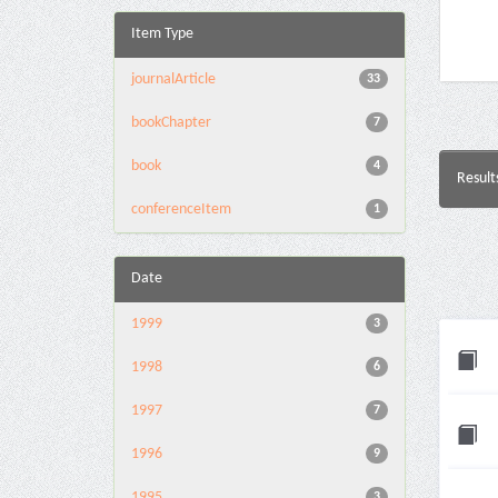
Item Type
journalArticle
33
bookChapter
7
book
4
Result
conferenceItem
1
Date
1999
3
1998
6
1997
7
1996
9
1995
3