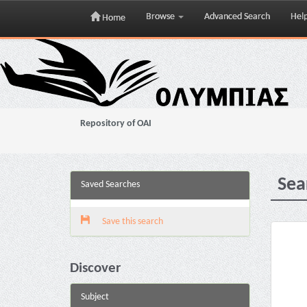
Browse
Advanced Search
Hel
Home
Skip
navigation
Repository of OAI
Sea
Saved Searches
Save this search
Discover
Subject