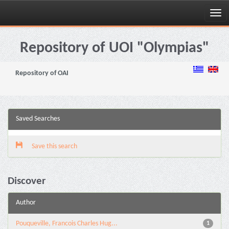
Skip
navigation
Repository of UOI "Olympias"
Repository of OAI
Saved Searches
Save this search
Discover
Author
Pouqueville, Francois Charles Hug...
1