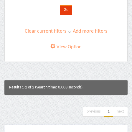
Clear current filters
Add more filters
or
View Option
Results 1-2 of 2 (Search time: 0.003 seconds).
previous
1
next