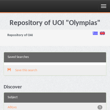
Skip
navigation
Repository of UOI "Olympias"
Repository of OAI
Saved Searches
Save this search
Discover
Subject
Αθήνα
1