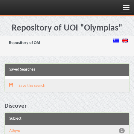
Skip
navigation
Repository of UOI "Olympias"
Repository of OAI
Saved Searches
Save this search
Discover
Subject
Αθήνα
1