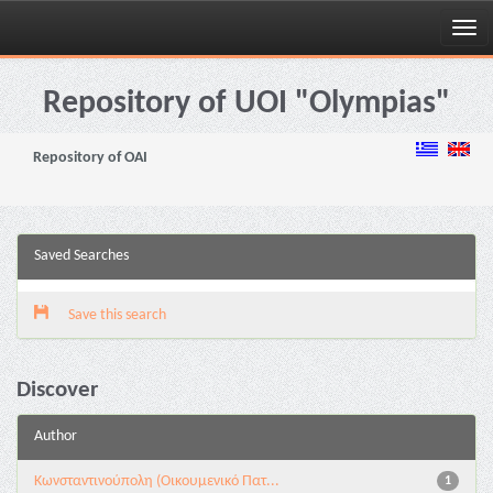
Skip
navigation
Repository of UOI "Olympias"
Repository of OAI
Saved Searches
Save this search
Discover
Author
Κωνσταντινούπολη (Οικουμενικό Πατ...
1