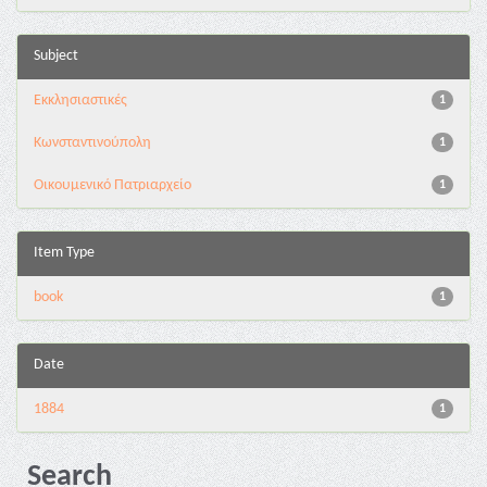
Subject
Εκκλησιαστικές
1
Κωνσταντινούπολη
1
Οικουμενικό Πατριαρχείο
1
Item Type
book
1
Date
1884
1
Search