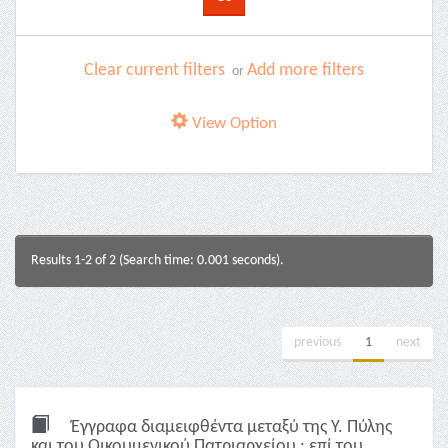
Clear current filters
Add more filters
or
View Option
Results 1-2 of 2 (Search time: 0.001 seconds).
previous
1
next
Έγγραφα διαμειφθέντα μεταξύ της Υ. Πύλης
και του Οικουμενικού Πατριαρχείου : επί του