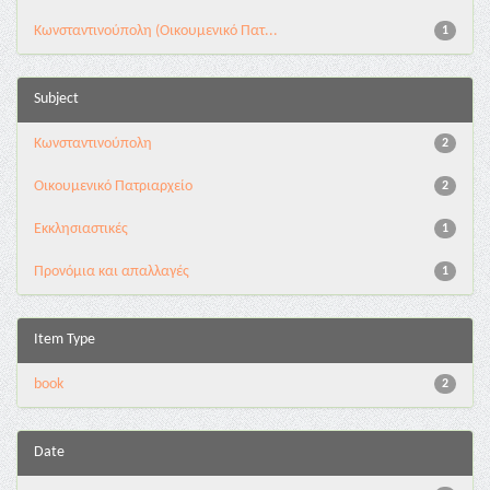
Κωνσταντινούπολη (Οικουμενικό Πατ...
1
Subject
Κωνσταντινούπολη
2
Οικουμενικό Πατριαρχείο
2
Εκκλησιαστικές
1
Προνόμια και απαλλαγές
1
Item Type
book
2
Date