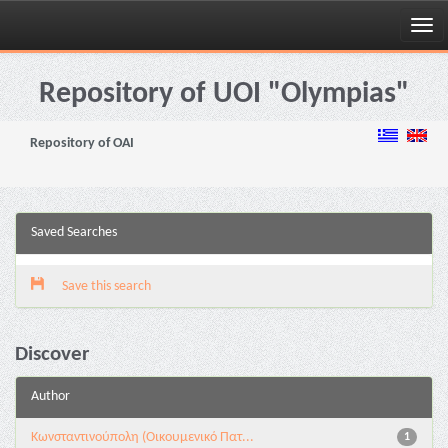
Skip
navigation
Repository of UOI "Olympias"
Repository of OAI
Saved Searches
Save this search
Discover
Author
Κωνσταντινούπολη (Οικουμενικό Πατ...
1