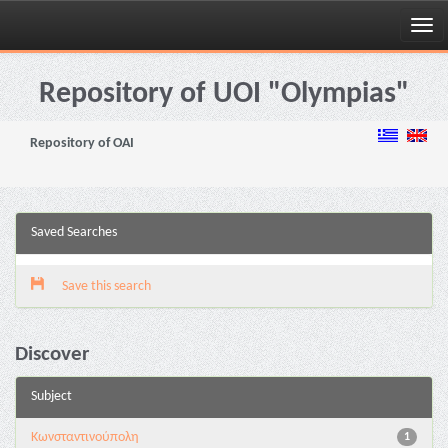
Skip
navigation
Repository of UOI "Olympias"
Repository of OAI
Saved Searches
Save this search
Discover
Subject
Κωνσταντινούπολη
1