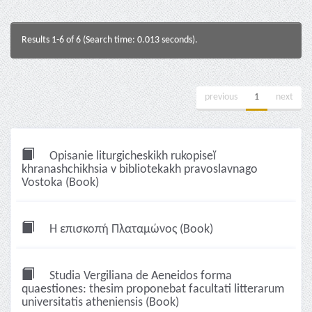
Results 1-6 of 6 (Search time: 0.013 seconds).
previous
1
next
Opisanie liturgicheskikh rukopiseĭ
khranashchikhsia v bibliotekakh pravoslavnago
Vostoka (Book)
Η επισκοπή Πλαταμώνος (Book)
Studia Vergiliana de Aeneidos forma
quaestiones: thesim proponebat facultati litterarum
universitatis atheniensis (Book)