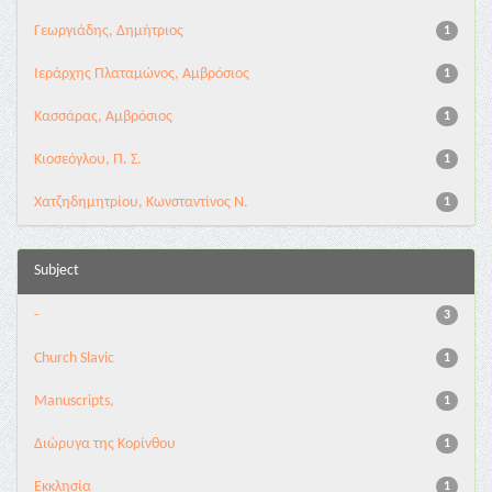
Γεωργιάδης, Δημήτριος
1
Ιεράρχης Πλαταμώνος, Αμβρόσιος
1
Κασσάρας, Αμβρόσιος
1
Κιοσεόγλου, Π. Σ.
1
Χατζηδημητρίου, Κωνσταντίνος Ν.
1
Subject
-
3
Church Slavic
1
Manuscripts,
1
Διώρυγα της Κορίνθου
1
Εκκλησία
1