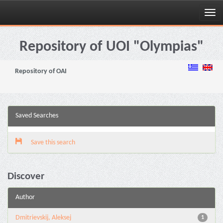
Skip
navigation
Repository of UOI "Olympias"
Repository of OAI
Saved Searches
Save this search
Discover
Author
Dmitrievskij, Aleksej
1