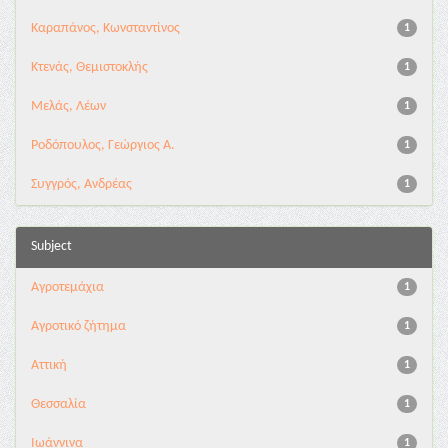
Καραπάνος, Κωνσταντίνος
1
Κτενάς, Θεμιστοκλής
1
Μελάς, Λέων
1
Ροδόπουλος, Γεώργιος Α.
1
Συγγρός, Ανδρέας
1
Subject
Αγροτεμάχια
1
Αγροτικό ζήτημα
1
Αττική
1
Θεσσαλία
1
Ιωάννινα
1