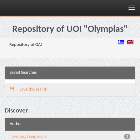
Skip
navigation
Repository of UOI "Olympias"
Repository of OAI
Saved Searches
Save this search
Discover
Author
Γαγαρής, Γεώργιος Κ.
2