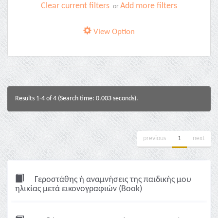
Clear current filters
Add more filters
or
View Option
Results 1-4 of 4 (Search time: 0.003 seconds).
previous
1
next
Γεροστάθης ή αναμνήσεις της παιδικής μου
ηλικίας μετά εικονογραφιών (Book)