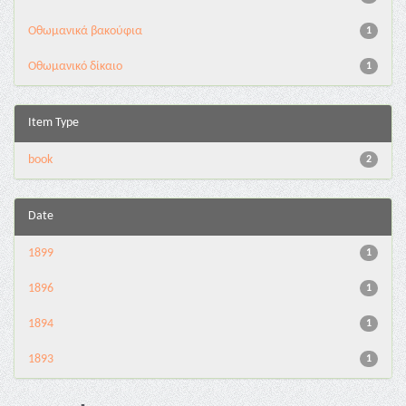
Οθωμανικά βακούφια
1
Οθωμανικό δίκαιο
1
Item Type
book
2
Date
1899
1
1896
1
1894
1
1893
1