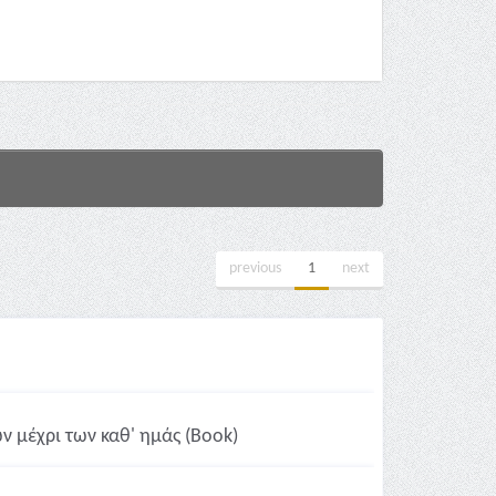
previous
1
next
 μέχρι των καθ' ημάς (Book)