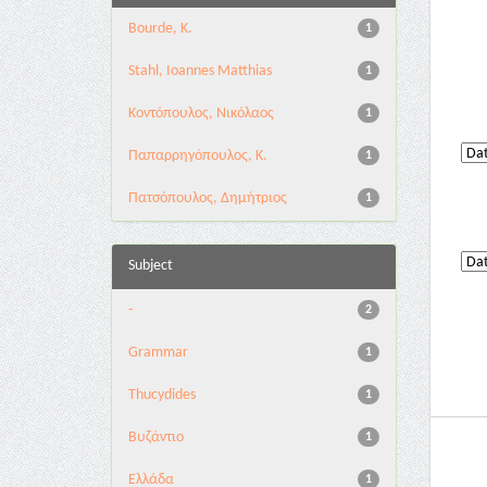
Bourde, K.
1
Stahl, Ioannes Matthias
1
Κοντόπουλος, Νικόλαος
1
Παπαρρηγόπουλος, Κ.
1
Πατσόπουλος, Δημήτριος
1
Subject
-
2
Grammar
1
Thucydides
1
Βυζάντιο
1
Ελλάδα
1