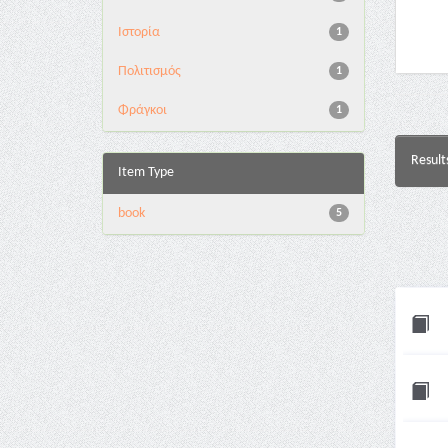
Ιστορία
1
Πολιτισμός
1
Φράγκοι
1
Result
Item Type
book
5