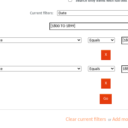
Search only items with full text 
Current filters:
Clear current filters
Add mor
or