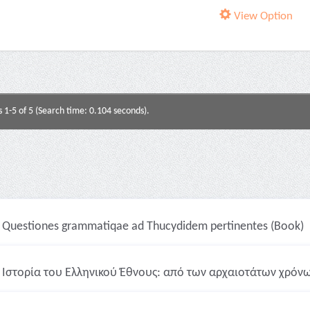
View Option
s 1-5 of 5 (Search time: 0.104 seconds).
Questiones grammatiqae ad Thucydidem pertinentes (Book)
Ιστορία του Ελληνικού Έθνους: από των αρχαιοτάτων χρόνων