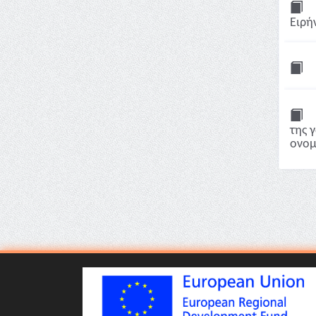
Ειρή
της 
ονομ