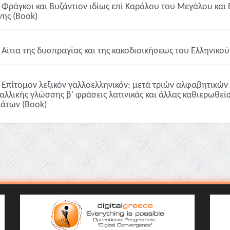
Φράγκοι και Βυζάντιον ιδίως επί Καρόλου του Μεγάλου και 
νης (Book)
Αίτια της δυσπραγίας και της κακοδιοικήσεως του Ελληνικού
Επίτομον λεξικόν γαλλοελληνικόν: μετά τριών αλφαβητικώ
γαλλικής γλώσσης β' φράσεις λατινικάς και άλλας καθιερωθε
άτων (Book)