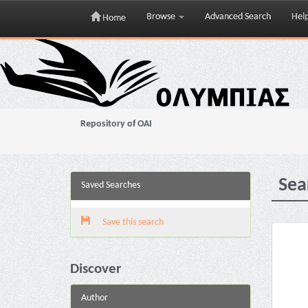
Browse
Advanced Search
Hel
Home
Skip
navigation
Repository of OAI
Sea
Saved Searches
Save this search
Discover
Author