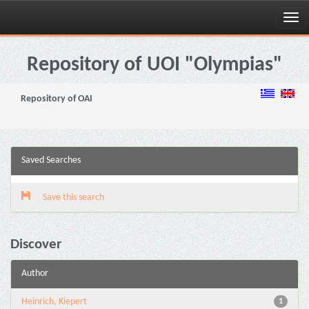
Skip
navigation
Repository of UOI "Olympias"
Repository of OAI
Saved Searches
Save this search
Discover
Author
Heinrich, Kiepert
1