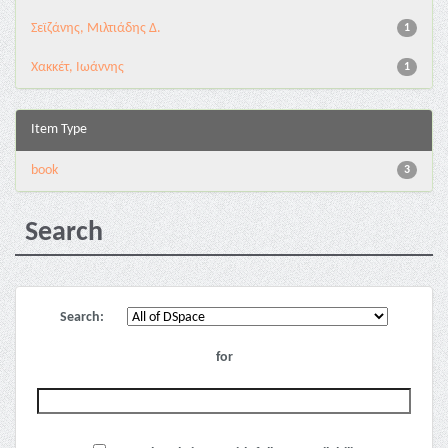
Σεϊζάνης, Μιλτιάδης Δ.
1
Χακκέτ, Ιωάννης
1
Item Type
book
3
Search
Search:
for