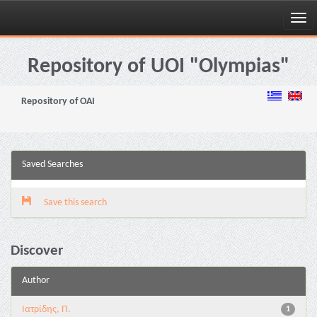
Skip
navigation
Repository of UOI "Olympias"
Repository of OAI
Saved Searches
Save this search
Discover
Author
Ιατρίδης, Π.
1