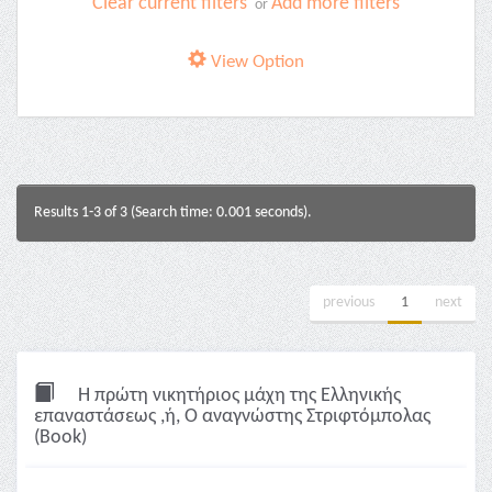
Clear current filters
Add more filters
or
View Option
Results 1-3 of 3 (Search time: 0.001 seconds).
previous
1
next
Η πρώτη νικητήριος μάχη της Ελληνικής
επαναστάσεως ,ή, Ο αναγνώστης Στριφτόμπολας
(Book)