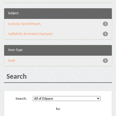
Subject
Ιωάννης Χρυσόστομος
1
Ορθόδοξη Ανατολική Εκκλησία
1
Item Type
book
1
Search
Search:
for