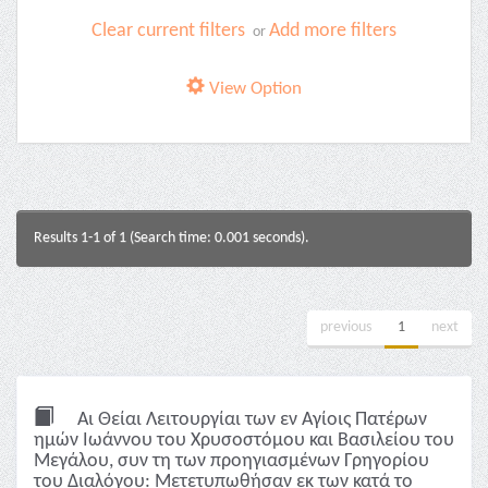
Clear current filters
Add more filters
or
View Option
Results 1-1 of 1 (Search time: 0.001 seconds).
previous
1
next
Αι Θείαι Λειτουργίαι των εν Αγίοις Πατέρων
ημών Ιωάννου του Χρυσοστόμου και Βασιλείου του
Μεγάλου, συν τη των προηγιασμένων Γρηγορίου
του Διαλόγου: Μετετυπωθήσαν εκ των κατά το