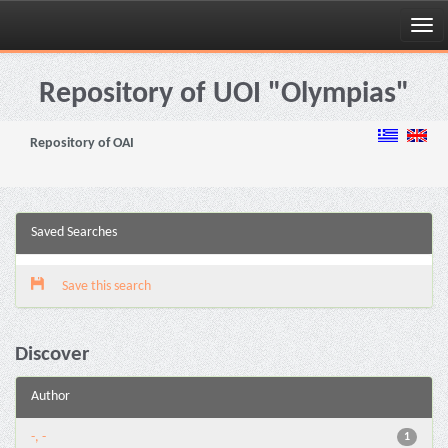
Skip
navigation
Repository of UOI "Olympias"
Repository of OAI
Saved Searches
Save this search
Discover
Author
-, -
1