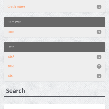
Greek letters
1
Item Type
book
4
Date
1868
1
1863
2
1860
1
Search