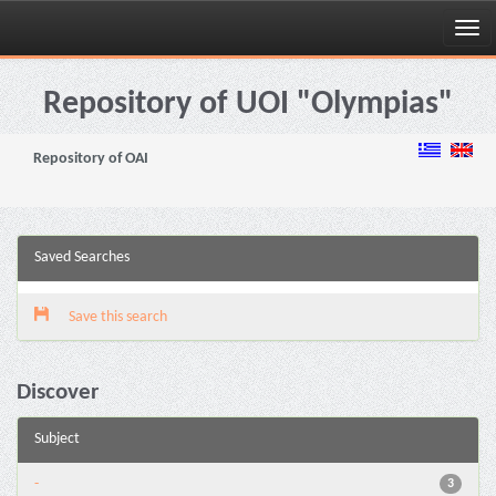
Skip
navigation
Repository of UOI "Olympias"
Repository of OAI
Saved Searches
Save this search
Discover
Subject
-
3