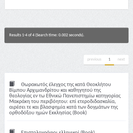
Results 1-4 of 4 (Search time: 0.002 seconds).
previous
1
next
Θωρακωτός έλεγχος της κατά Θεοκλήτου
Βίμπου Αρχιμανδρίτου και καθηγητού της
θεολογίας εν τω Εθνικώ Πανεπιστημίω κατηγορίας
Μακράκη του περιβόητου: επί ετεροδιδασκαλία,
αιρέσει τε και βλασφημία κατά των δογμάτων της
ορθοδόξου ημών Εκκλησίας (Book)
Επιστολογράφοι ελληνικοί (Book)