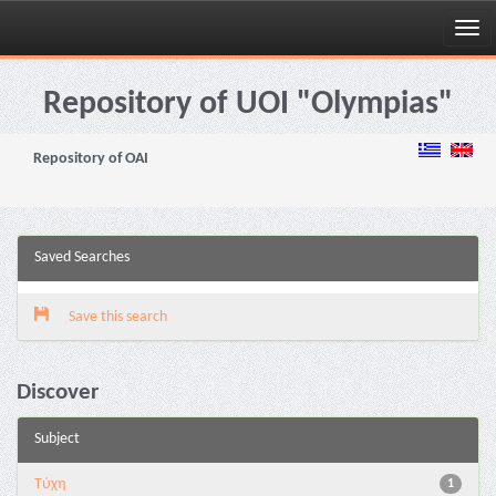
Skip
navigation
Repository of UOI "Olympias"
Repository of OAI
Saved Searches
Save this search
Discover
Subject
Τύχη
1