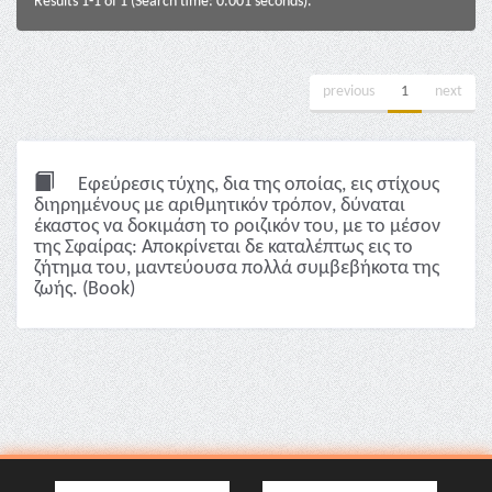
Results 1-1 of 1 (Search time: 0.001 seconds).
previous
1
next
Εφεύρεσις τύχης, δια της οποίας, εις στίχους
διηρημένους με αριθμητικόν τρόπον, δύναται
έκαστος να δοκιμάση το ροιζικόν του, με το μέσον
της Σφαίρας: Αποκρίνεται δε καταλέπτως εις το
ζήτημα του, μαντεύουσα πολλά συμβεβήκοτα της
ζωής. (Book)