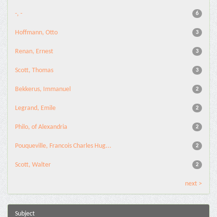
-, -
6
Hoffmann, Otto
3
Renan, Ernest
3
Scott, Thomas
3
Bekkerus, Immanuel
2
Legrand, Emile
2
Philo, of Alexandria
2
Pouqueville, Francois Charles Hug...
2
Scott, Walter
2
next >
Subject