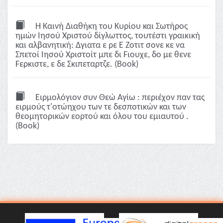
Η Καινή Διαθήκη του Κυρίου και Σωτήρος
ημών Ιησού Χριστού δίγλωττος, τουτέστι γραικική
και αλβανητική: Δγιατα ε ρε Ε Ζοτιτ σονε κε να
Σπετοί Ιησού Χριστοίτ μπε δι Fιουχε, δο με θενε
Fερκιστε, ε δε Σκιπεταρτζε. (Book)
Ειρμολόγιον συν Θεώ Αγίω : περιέχον παν τας
ειρμούς τ'οτώηχου των τε δεσποτικών και των
θεομητορικών εορτού και όλου του εμιαυτού .
(Book)