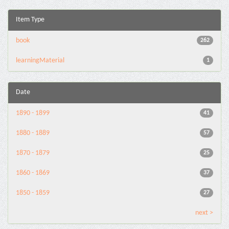
Item Type
book
262
learningMaterial
1
Date
1890 - 1899
41
1880 - 1889
57
1870 - 1879
25
1860 - 1869
37
1850 - 1859
27
next >