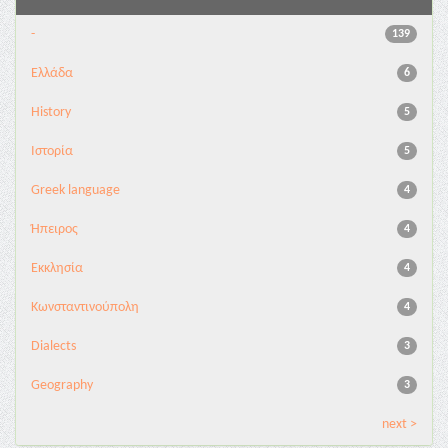
-
139
Ελλάδα
6
History
5
Ιστορία
5
Greek language
4
Ήπειρος
4
Εκκλησία
4
Κωνσταντινούπολη
4
Dialects
3
Geography
3
next >