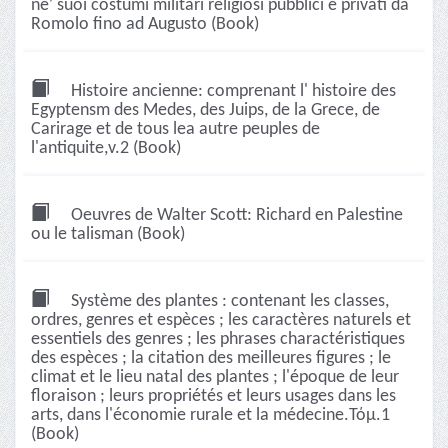
neʹ suoi costumi militari religiosi pubblici e privati da
Romolo fino ad Augusto (Book)
Histoire ancienne: comprenant l' histoire des
Egyptensm des Medes, des Juips, de la Grece, de
Carirage et de tous lea autre peuples de
l'antiquite,v.2 (Book)
Oeuvres de Walter Scott: Richard en Palestine
ou le talisman (Book)
Système des plantes : contenant les classes,
ordres, genres et espèces ; les caractères naturels et
essentiels des genres ; les phrases charactéristiques
des espèces ; la citation des meilleures figures ; le
climat et le lieu natal des plantes ; l'époque de leur
floraison ; leurs propriétés et leurs usages dans les
arts, dans l'économie rurale et la médecine.Τόμ.1
(Book)