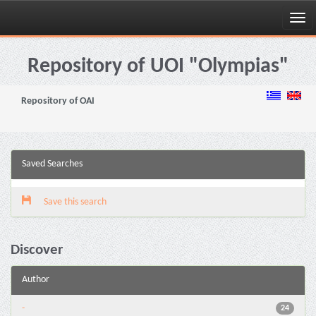
Skip
navigation
Repository of UOI "Olympias"
Repository of OAI
Saved Searches
Save this search
Discover
Author
-
24