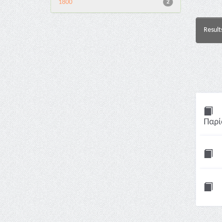
1800
2
Result
Παρί