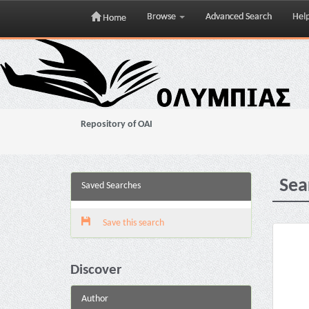
Browse
Advanced Search
Hel
Home
Skip
navigation
Repository of OAI
Sea
Saved Searches
Save this search
Discover
Author