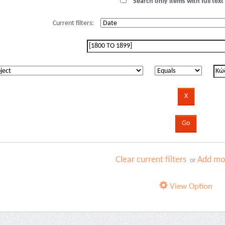
Search only items with full text 
Current filters:
Clear current filters
Add mor
or
View Option