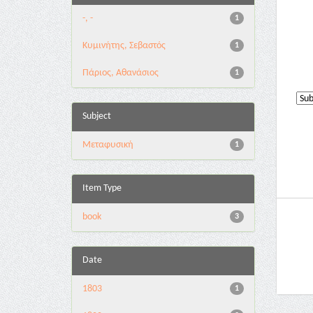
-, -
1
Κυμινήτης, Σεβαστός
1
Πάριος, Αθανάσιος
1
Subject
Μεταφυσική
1
Item Type
book
3
Date
1803
1