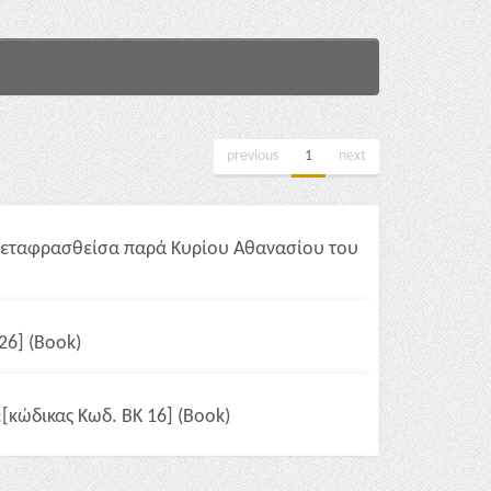
previous
1
next
ς μεταφρασθείσα παρά Κυρίου Αθανασίου του
26] (Book)
[κώδικας Κωδ. ΒΚ 16] (Book)