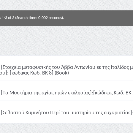
s 1-3 of 3 (Search time: 0.002 seconds).
[Στοιχεία μεταφυσικής του Άββα Αντωνίου εκ της Ιταλίδο
ου]: [κώδικας Κωδ. ΒΚ 8] (Book)
[Τα Μυστήρια της αγίας ημών εκκλησίας]:[κώδικας Κωδ. ΒΚ 
[Σεβαστού Κυμινήτου Περί του μυστηρίου της ευχαριστίας]: