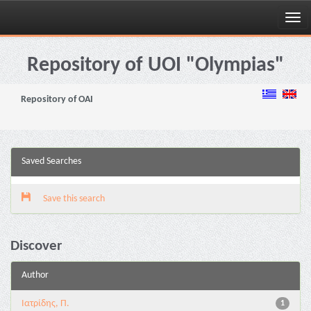
Skip
navigation
Repository of UOI "Olympias"
Repository of OAI
Saved Searches
Save this search
Discover
Author
Ιατρίδης, Π.
1