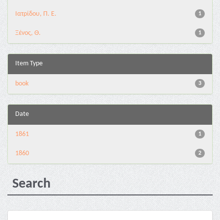
Ιατρίδου, Π. Ε.
1
Ξένος, Θ.
1
Item Type
book
3
Date
1861
1
1860
2
Search