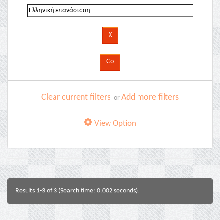
Clear current filters
Add more filters
or
View Option
Results 1-3 of 3 (Search time: 0.002 seconds).