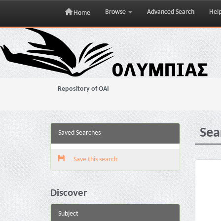
Browse
Advanced Search
Hel
Home
Skip
navigation
Repository of OAI
Sea
Saved Searches
Save this search
Discover
Subject