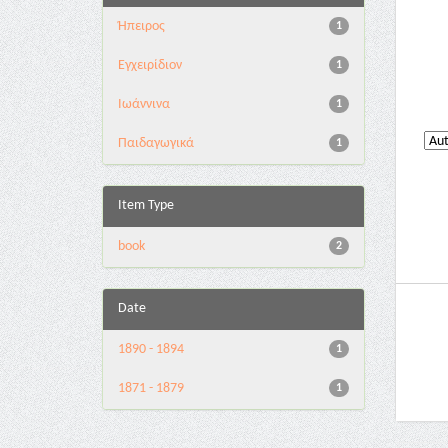
Ήπειρος
1
Εγχειρίδιον
1
Ιωάννινα
1
Παιδαγωγικά
1
Item Type
book
2
Date
1890 - 1894
1
1871 - 1879
1