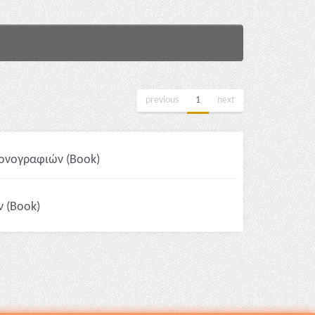
previous
1
next
κονογραφιών (Book)
 (Book)