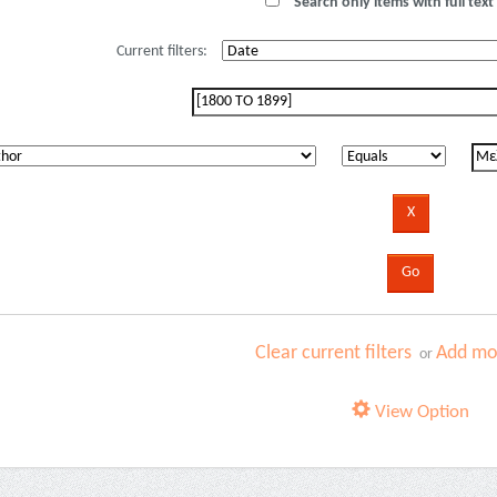
Search only items with full text 
Current filters:
Clear current filters
Add mor
or
View Option