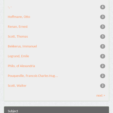
-, -
6
Hoffmann, Otto
3
Renan, Ernest
3
Scott, Thomas
3
Bekkerus, Immanuel
2
Legrand, Emile
2
Philo, of Alexandria
2
Pouqueville, Francois Charles Hug...
2
Scott, Walter
2
next >
Subject