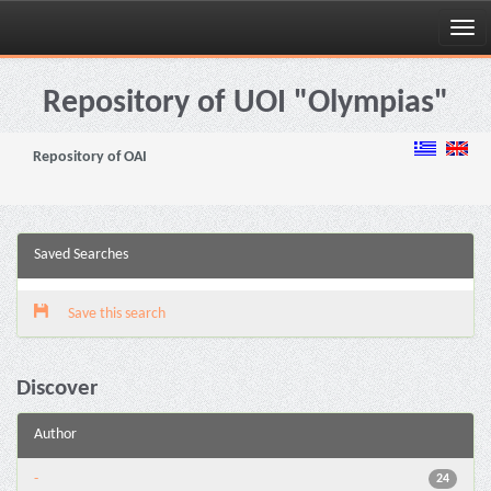
Skip
navigation
Repository of UOI "Olympias"
Repository of OAI
Saved Searches
Save this search
Discover
Author
-
24