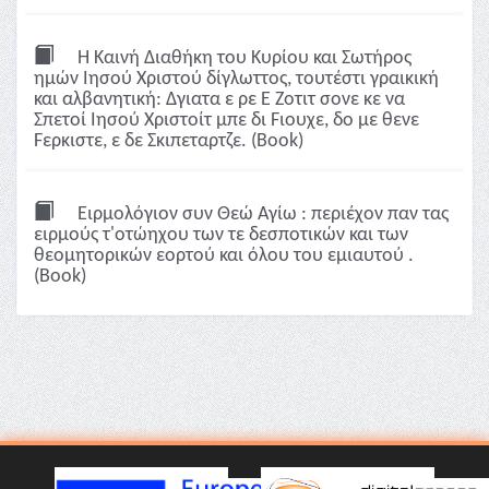
Η Καινή Διαθήκη του Κυρίου και Σωτήρος
ημών Ιησού Χριστού δίγλωττος, τουτέστι γραικική
και αλβανητική: Δγιατα ε ρε Ε Ζοτιτ σονε κε να
Σπετοί Ιησού Χριστοίτ μπε δι Fιουχε, δο με θενε
Fερκιστε, ε δε Σκιπεταρτζε. (Book)
Ειρμολόγιον συν Θεώ Αγίω : περιέχον παν τας
ειρμούς τ'οτώηχου των τε δεσποτικών και των
θεομητορικών εορτού και όλου του εμιαυτού .
(Book)