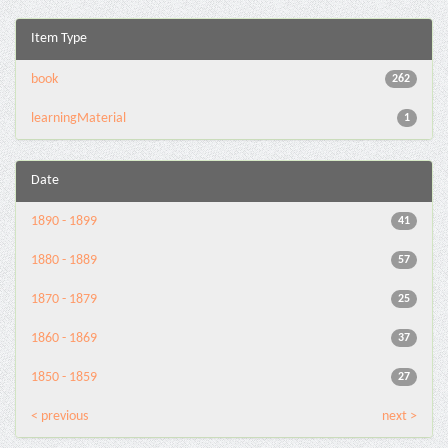
Item Type
book
262
learningMaterial
1
Date
1890 - 1899
41
1880 - 1889
57
1870 - 1879
25
1860 - 1869
37
1850 - 1859
27
< previous
next >