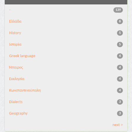
-
139
Ελλάδα
6
History
5
Ιστορία
5
Greek language
4
Ήπειρος
4
Εκκλησία
4
Κωνσταντινούπολη
4
Dialects
3
Geography
3
next >