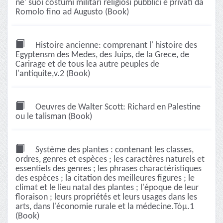
neʹ suoi costumi militari religiosi pubblici e privati da
Romolo fino ad Augusto (Book)
Histoire ancienne: comprenant l' histoire des
Egyptensm des Medes, des Juips, de la Grece, de
Carirage et de tous lea autre peuples de
l'antiquite,v.2 (Book)
Oeuvres de Walter Scott: Richard en Palestine
ou le talisman (Book)
Système des plantes : contenant les classes,
ordres, genres et espèces ; les caractères naturels et
essentiels des genres ; les phrases charactéristiques
des espèces ; la citation des meilleures figures ; le
climat et le lieu natal des plantes ; l'époque de leur
floraison ; leurs propriétés et leurs usages dans les
arts, dans l'économie rurale et la médecine.Τόμ.1
(Book)