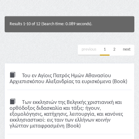
Results 1-10 of 12 (Search time: 0.089 seconds).
previous
1
2
next
Του εν Αγίοις Πατρός Ημών Αθανασίου
Αρχιεπισκόπου Αλεξανδρίας τα ευρισκόμενα (Book)
Των εκκλησιών της Βελγικής χριστιανική και
ορθόδοξος διδασκαλία και τάξις: ήγουν,
εξομολόγησις, κατήχησις, λειτουργία, και κανόνες
εκκλησιαστικοί: εις ταιν των ελλήνων κοινήν
γλώτταν μεταφρασμένη (Book)