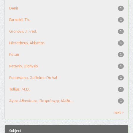
Denis
1
Farnabii, Th.
1
Gronovii, J. Fred.
1
Hierotheus, Abbatios
1
Petau
1
Petavio, Dionysio
1
Pontesiano, Guillelmo Du Val
1
Tollius, M.D.
1
Άγιος Αθανάσιος, Πατριάρχης Αλεξα...
1
next >
Subject