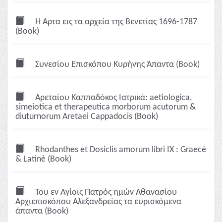
Η Άρτα εις τα αρχεία της Βενετίας 1696-1787
(Book)
Συνεσίου Επισκόπου Κυρήνης Άπαντα (Book)
Αρεταίου Καππαδόκος Ιατρικά: aetiologica,
simeiotica et therapeutica morborum acutorum &
diuturnorum Aretaei Cappadocis (Book)
Rhodanthes et Dosiclis amorum libri IX : Graecè
& Latinè (Book)
Του εν Αγίοις Πατρός ημών Αθανασίου
Αρχιεπισκόπου Αλεξανδρείας τα ευρισκόμενα
άπαντα (Book)