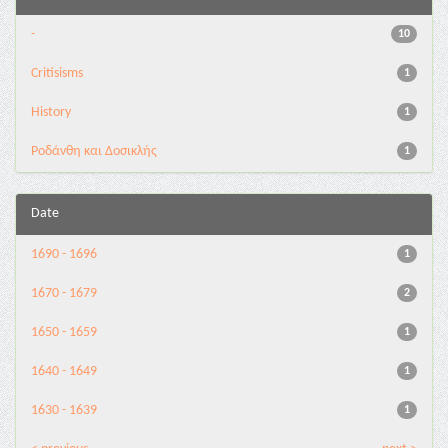
-
10
Critisisms
1
History
1
Ροδάνθη και Δοσικλής
1
Date
1690 - 1696
1
1670 - 1679
2
1650 - 1659
1
1640 - 1649
1
1630 - 1639
1