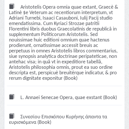
Aristotelis Opera omnia quae extant, Graecè &
Latinè $e Veterum ac recentiorum interpretum, vt
Adriani Turnebi, Isaaci Casauboni, Iulij Pacij studio
emendatissima. Cum Kyriaci Strozae patritii
Florentini libris duobus Graecolatinis de republicâ in
supplementum Politicorum Aristotelis. Sed
nouissimae huic editioni omnium quae hactenus
prodierunt, ornatissimae accessit breuis ac
perpetuus in omnes Aristotelis libros commentarius,
siue synopsis analytica doctrinae peripateticae, non
antehac visa; in quâ vt in expeditiore tabellâ,
Aristotelis philosophia omnis, prout ea suo ordine
descripta est, perspicuè breuitérque indicatur, & pro
rerum dignitate exponitur (Book)
L. Annaei Senecae Opera, quae exstant (Book)
Συνεσίου Επισκόπου Κυρήνης άπαντα τα
ευρισκόμενα (Book)