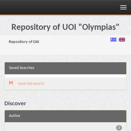
Skip
navigation
Repository of UOI "Olympias"
Repository of OAI
Saved Searches
Save this search
Discover
Author
-
2