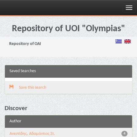
Skip
navigation
Repository of UOI "Olympias"
Repository of OAI
Saved Searches
Save this search
Discover
Author
Ανεστίδης, Αδαμάντιος Στ.
4