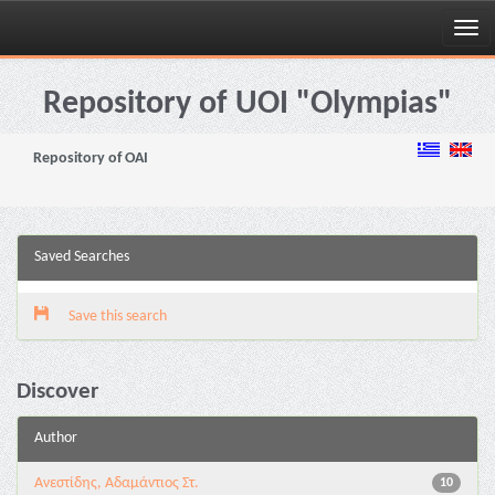
Skip
navigation
Repository of UOI "Olympias"
Repository of OAI
Saved Searches
Save this search
Discover
Author
Ανεστίδης, Αδαμάντιος Στ.
10