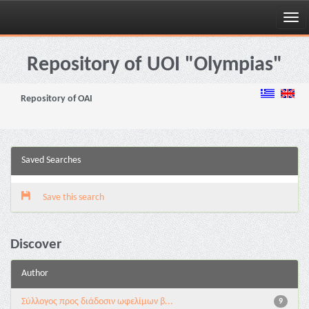
Skip
navigation
Repository of UOI "Olympias"
Repository of OAI
Saved Searches
Save this search
Discover
Author
Σύλλογος προς διάδοσιν ωφελίμων β...
9