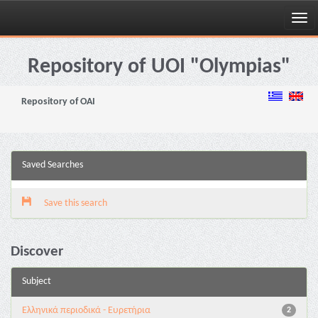
Skip
navigation
Repository of UOI "Olympias"
Repository of OAI
Saved Searches
Save this search
Discover
Subject
Ελληνικά περιοδικά - Ευρετήρια
2