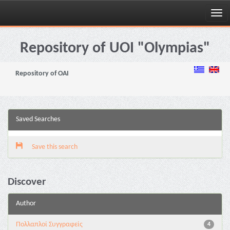
Skip
navigation
Repository of UOI "Olympias"
Repository of OAI
Saved Searches
Save this search
Discover
Author
Πολλαπλοί Συγγραφείς
4