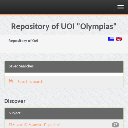
Skip
navigation
Repository of UOI "Olympias"
Repository of OAI
Saved Searches
Save this search
Discover
Subject
Ελληνική Φιλολογία - Περιοδικά
37