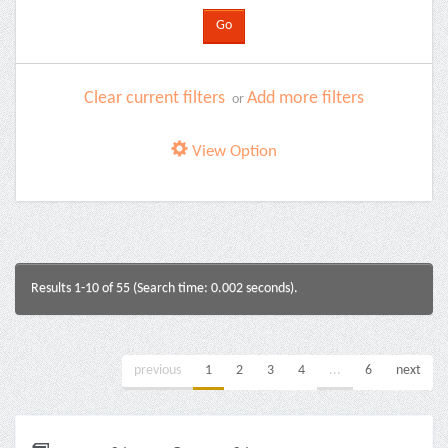
Clear current filters
Add more filters
or
View Option
Results 1-10 of 55 (Search time: 0.002 seconds).
previous
1
2
3
4
...
6
next