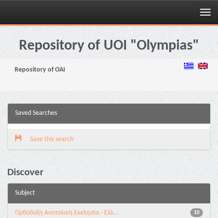
Skip
navigation
Repository of UOI "Olympias"
Repository of OAI
Saved Searches
Save this search
Discover
Subject
Ορθόδοξη Ανατολική Εκκλησία - Ελλ...
10