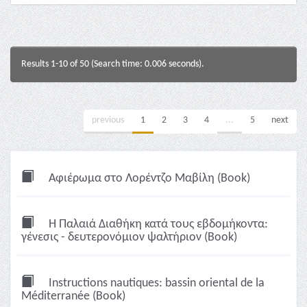
Results 1-10 of 50 (Search time: 0.006 seconds).
previous
1
2
3
4
...
5
next
Αφιέρωμα στο Λορέντζο Μαβίλη (Book)
Η Παλαιά Διαθήκη κατά τους εβδομήκοντα:
γένεσις - δευτερονόμιον ψαλτήριον (Book)
Instructions nautiques: bassin oriental de la
Méditerranée (Book)