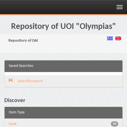
Skip
navigation
Repository of UOI "Olympias"
Repository of OAI
Saved Searches
Save this search
Discover
Item Type
book
50