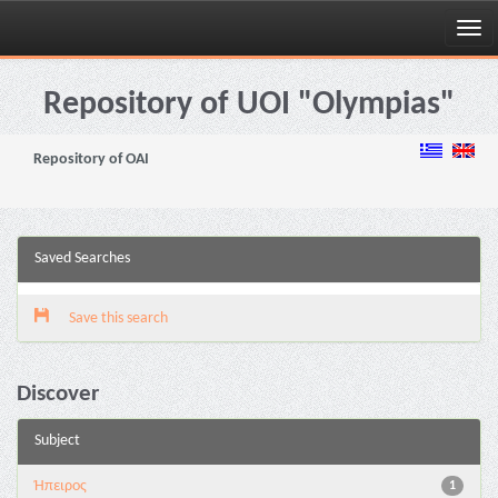
Skip
navigation
Repository of UOI "Olympias"
Repository of OAI
Saved Searches
Save this search
Discover
Subject
Ήπειρος
1