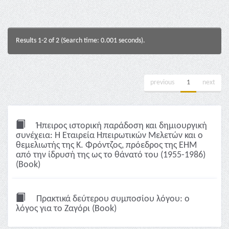
Results 1-2 of 2 (Search time: 0.001 seconds).
previous
1
next
Ήπειρος ιστορική παράδοση και δημιουργική
συνέχεια: Η Εταιρεία Ηπειρωτικών Μελετών και ο
θεμελιωτής της Κ. Φρόντζος, πρόεδρος της ΕΗΜ
από την ίδρυσή της ως το θάνατό του (1955-1986)
(Book)
Πρακτικά δεύτερου συμποσίου λόγου: ο
λόγος για το Ζαγόρι (Book)