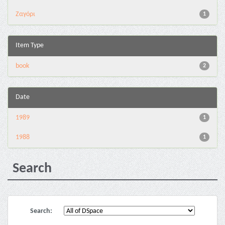
Ζαγόρι
1
Item Type
book
2
Date
1989
1
1988
1
Search
Search: