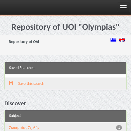
Skip
navigation
Repository of UOI "Olympias"
Repository of OAI
Saved Searches
Save this search
Discover
Subject
Ζωσιμαίας Σχολής
1