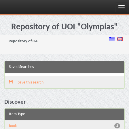
Skip
navigation
Repository of UOI "Olympias"
Repository of OAI
Saved Searches
Save this search
Discover
Item Type
book
2