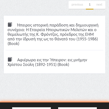
previous
1
next
Ήπειρος ιστορική παράδοση και δημιουργική
συνέχεια: Η Εταιρεία Ηπειρωτικών Μελετών και ο
θεμελιωτής της Κ. Φρόντζος, πρόεδρος της ΕΗΜ
από την ίδρυσή της ως το θάνατό του (1955-1986)
(Book)
Αφιέρωρα εις την 'Ηπειρον: εις μνήμην
Χρίστου Σούλη (1892-1951) (Book)