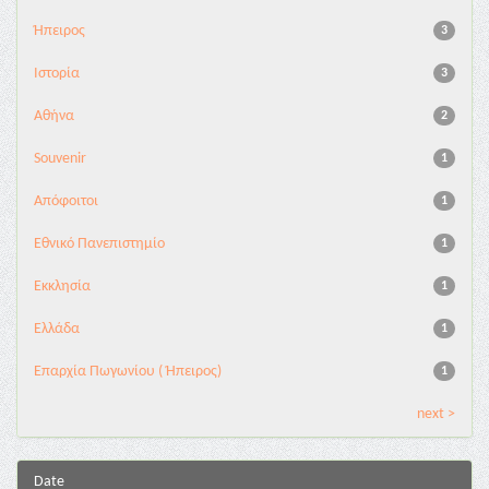
Ήπειρος
3
Ιστορία
3
Αθήνα
2
Souvenir
1
Απόφοιτοι
1
Εθνικό Πανεπιστημίο
1
Εκκλησία
1
Ελλάδα
1
Επαρχία Πωγωνίου ( Ήπειρος)
1
next >
Date