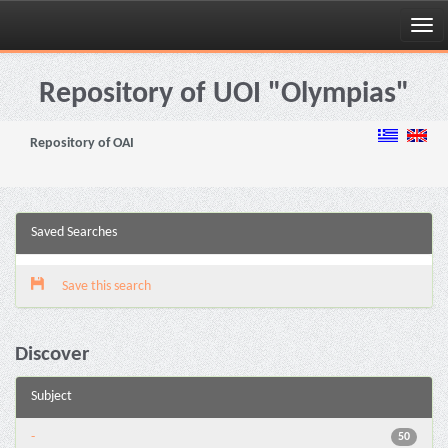
Skip
navigation
Repository of UOI "Olympias"
Repository of OAI
Saved Searches
Save this search
Discover
Subject
-
50