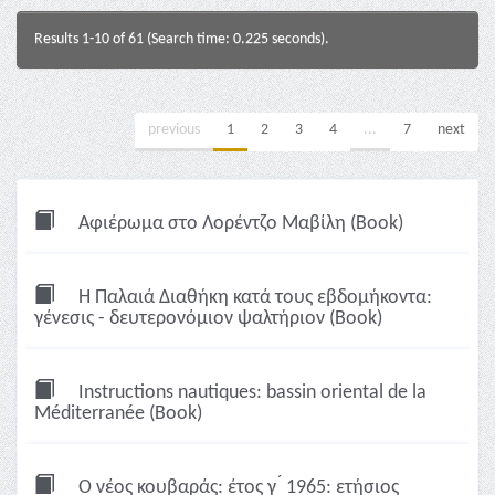
Results 1-10 of 61 (Search time: 0.225 seconds).
previous
1
2
3
4
...
7
next
Αφιέρωμα στο Λορέντζο Μαβίλη (Book)
Η Παλαιά Διαθήκη κατά τους εβδομήκοντα:
γένεσις - δευτερονόμιον ψαλτήριον (Book)
Instructions nautiques: bassin oriental de la
Méditerranée (Book)
Ο νέος κουβαράς: έτος γ ́ 1965: ετήσιος