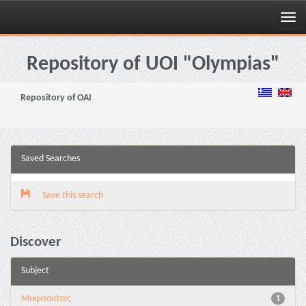
Skip
navigation
Repository of UOI "Olympias"
Repository of OAI
Saved Searches
Save this search
Discover
Subject
Μικρασιάτες
1