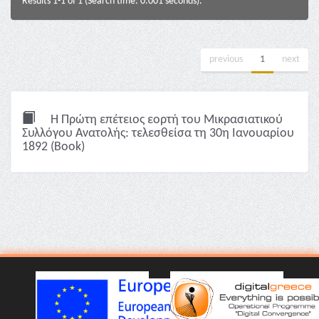
Results 1-1 of 1 (Search time: 0.001 seconds).
previous
1
next
Η Πρώτη επέτειος εορτή του Μικρασιατικού
Συλλόγου Ανατολής: τελεσθείσα τη 30η Ιανουαρίου
1892 (Book)