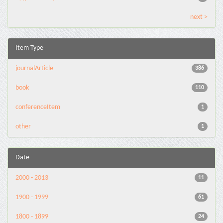
next >
Item Type
journalArticle
386
book
110
conferenceItem
1
other
1
Date
2000 - 2013
11
1900 - 1999
61
1800 - 1899
24