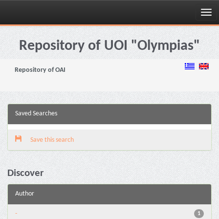
Skip
navigation
Repository of UOI "Olympias"
Repository of OAI
Saved Searches
Save this search
Discover
Author
-
1