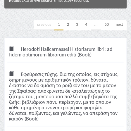
Results 1-10 of 498 (Search time: 0.149 seconds).
previous
1
2
3
4
...
50
next
Herodoti Halicarnassei Historiarum libri: ad
fidem optimorum librorum editi (Book)
Εφεύρεσις τύχης: δια της οποίας, εις στίχους,
διηρημένους με αριθμητικόν τρόπον, δύναται
έκαστος να δοκιμάση το ροιζικόν του με το μέσον
της Σφαίρας: αποκρίνεται δε καταλεπτώς εις το
ζήτημα του, μαντεύουσα πολλά συμβεβηκότα της
ζωής: βιβλιάριον πάνυ περίεργον, με το οποίον
κάθε τιμημένη συναναστροφή και φαμηλία
δύναται, παίζωντας, και γελώντας, να απεράση τον
καιρόν (Book)