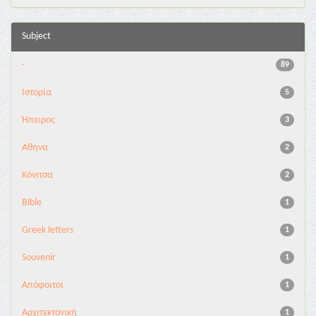
Subject
-
89
Ιστορία
5
Ήπειρος
3
Αθήνα
2
Κόνιτσα
2
Bible
1
Greek letters
1
Souvenir
1
Απόφοιτοι
1
Αρχιτεκτονική
1