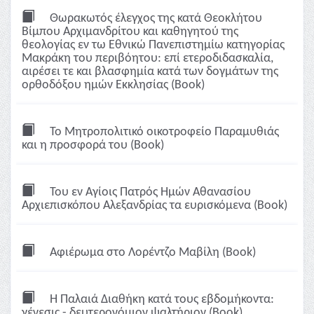
Θωρακωτός έλεγχος της κατά Θεοκλήτου
Βίμπου Αρχιμανδρίτου και καθηγητού της
θεολογίας εν τω Εθνικώ Πανεπιστημίω κατηγορίας
Μακράκη του περιβόητου: επί ετεροδιδασκαλία,
αιρέσει τε και βλασφημία κατά των δογμάτων της
ορθοδόξου ημών Εκκλησίας (Book)
Το Μητροπολιτικό οικοτροφείο Παραμυθιάς
και η προσφορά του (Book)
Του εν Αγίοις Πατρός Ημών Αθανασίου
Αρχιεπισκόπου Αλεξανδρίας τα ευρισκόμενα (Book)
Αφιέρωμα στο Λορέντζο Μαβίλη (Book)
Η Παλαιά Διαθήκη κατά τους εβδομήκοντα:
γένεσις - δευτερονόμιον ψαλτήριον (Book)