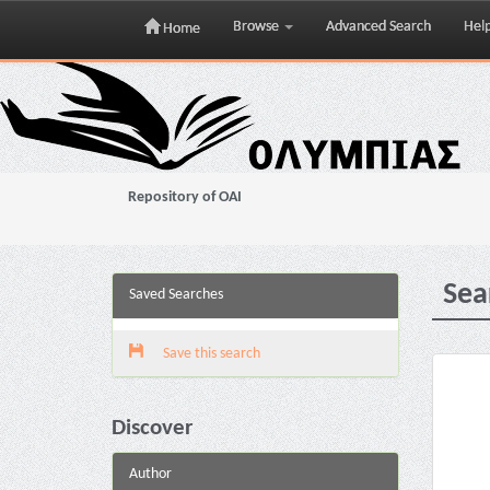
Browse
Advanced Search
Hel
Home
Skip
navigation
Repository of OAI
Sea
Saved Searches
Save this search
Discover
Author