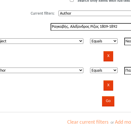
Search only items with full text 
Current filters:
Clear current filters
Add mor
or