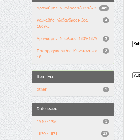
Δραγούμης, Νικόλαος 1809-1879
309
Ραγκαβής, Αλέξανδρος Ρίζος,
4
1809-...
Δραγούμης, Νικόλαος, 1809-1879
3
Παπαρρηγόπουλος, Κωνσταντίνος,
2
18...
Item Type
other
1
Date issued
1940 - 1950
1
1870 - 1879
23