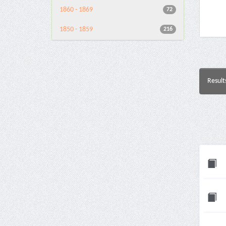
1860 - 1869
72
1850 - 1859
216
Result