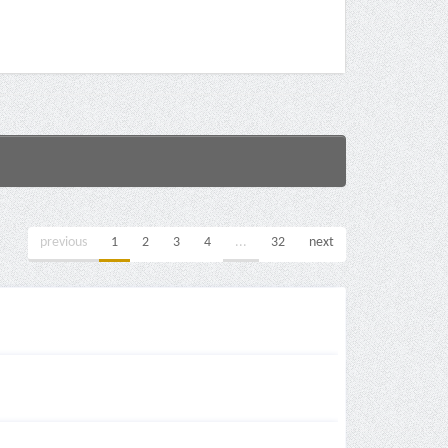
previous
1
2
3
4
...
32
next