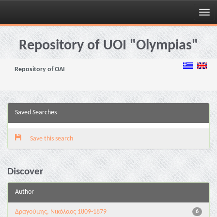
Skip
navigation
Repository of UOI "Olympias"
Repository of OAI
Saved Searches
Save this search
Discover
Author
Δραγούμης, Νικόλαος 1809-1879
6