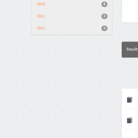
1868
6
1863
5
1861
3
Result