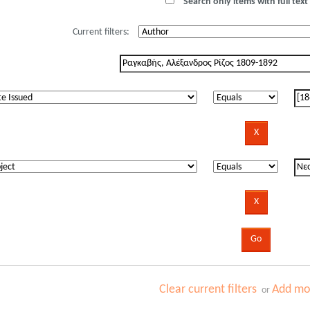
Search only items with full text 
Current filters:
Clear current filters
Add mor
or