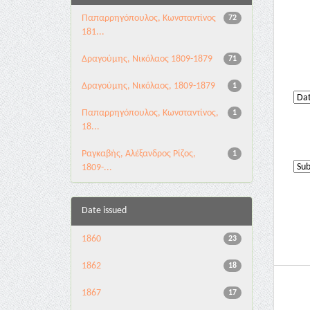
Παπαρρηγόπουλος, Κωνσταντίνος
72
181...
Δραγούμης, Νικόλαος 1809-1879
71
Δραγούμης, Νικόλαος, 1809-1879
1
Παπαρρηγόπουλος, Κωνσταντίνος,
1
18...
Ραγκαβής, Αλέξανδρος Ρίζος,
1
1809-...
Date issued
1860
23
1862
18
1867
17