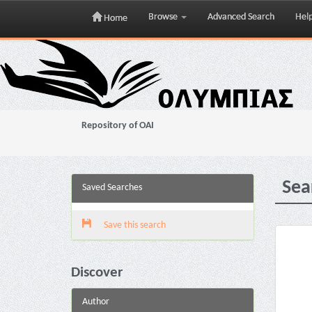
Browse
Advanced Search
Hel
Home
Skip
navigation
Repository of OAI
Sea
Saved Searches
Save this search
Discover
Author