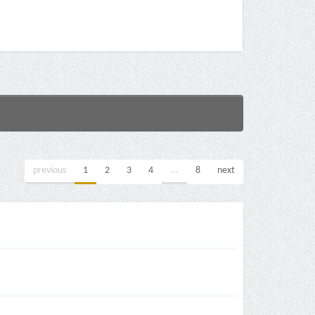
previous
1
2
3
4
...
8
next