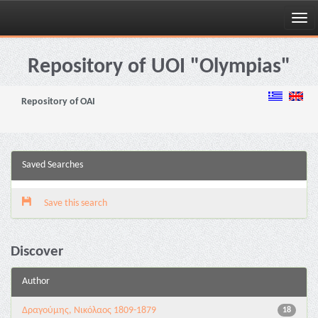
Skip
navigation
Repository of UOI "Olympias"
Repository of OAI
Saved Searches
Save this search
Discover
Author
Δραγούμης, Νικόλαος 1809-1879
18