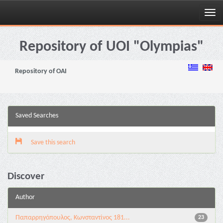
Skip
navigation
Repository of UOI "Olympias"
Repository of OAI
Saved Searches
Save this search
Discover
Author
Παπαρρηγόπουλος, Κωνσταντίνος 181...
23