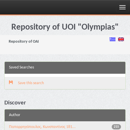
Skip
navigation
Repository of UOI "Olympias"
Repository of OAI
Saved Searches
Save this search
Discover
Author
Παπαρρηγόπουλος, Κωνσταντίνος 181...
215