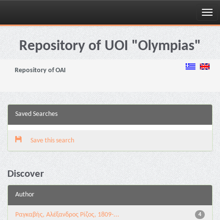
Skip
navigation
Repository of UOI "Olympias"
Repository of OAI
Saved Searches
Save this search
Discover
Author
Ραγκαβής, Αλέξανδρος Ρίζος, 1809-...
4