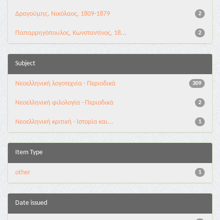
Δραγούμης, Νικόλαος, 1809-1879
2
Παπαρρηγόπουλος, Κωνσταντίνος, 18...
2
Subject
Νεοελληνική λογοτεχνία - Περιοδικά
309
Νεοελληνική φιλολογία - Περιοδικά
2
Νεοελληνική κριτική - Ιστορία και...
1
Item Type
other
1
Date issued