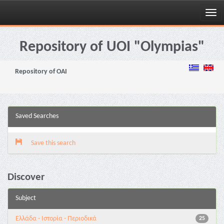
Skip
navigation
Repository of UOI "Olympias"
Repository of OAI
Saved Searches
Save this search
Discover
Subject
Ελλάδα - Ιστορία - Περιοδικά
25